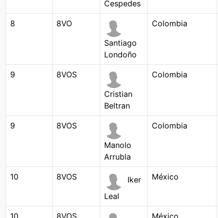
Cespedes
8
8VO
Colombia
Santiago
Londoño
9
8VOS
Colombia
Cristian
Beltran
9
8VOS
Colombia
Manolo
Arrubla
10
8VOS
México
Iker
Leal
10
8VOS
México