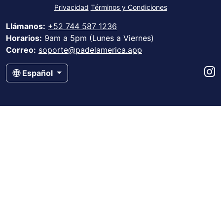
Privacidad
Términos y Condiciones
Llámanos:
+52 744 587 1236
Horarios:
9am a 5pm (Lunes a Viernes)
Correo:
soporte@padelamerica.app
Español