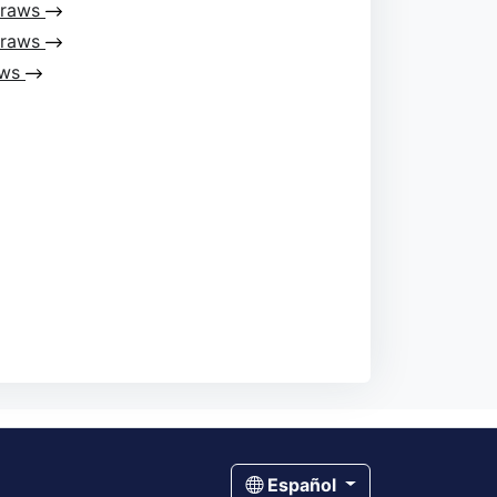
Draws
Draws
aws
Español